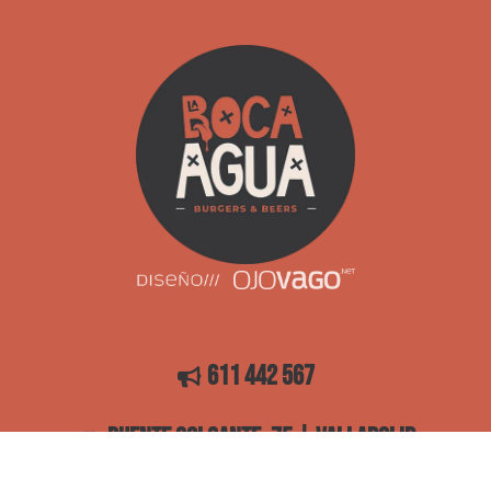
611 442 567
puente colgante, 75 | valladolid